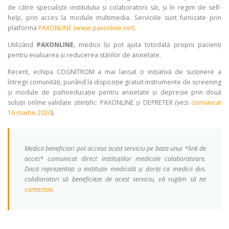
de către specialiștii institutului și colaboratorii săi, și în regim de self-
help, prin acces la module multimedia. Serviciile sunt furnizate prin
platforma
PAXONLINE (www.paxonline.net)
.
Utilizând
PAXONLINE
, medicii își pot ajuta totodată proprii pacienți
pentru evaluarea și reducerea stărilor de anxietate.
Recent, echipa COGNITROM a mai lansat o inițiativă de susținere a
întregii comunități, punând la dispoziție gratuit instrumente de screening
și module de psihoeducație pentru anxietate și depresie prin două
soluții online validate științific: PAXONLINE și DEPRETER (vezi
comunicat
16 martie 2020
).
Medicii beneficiari pot accesa acest serviciu pe baza unui *link de
acces* comunicat direct instituțiilor medicale colaboratoare.
Dacă reprezentați o instituție medicală și doriți ca medicii dvs.
colaboratori să beneficieze de acest serviciu, vă rugăm să ne
contactați
.