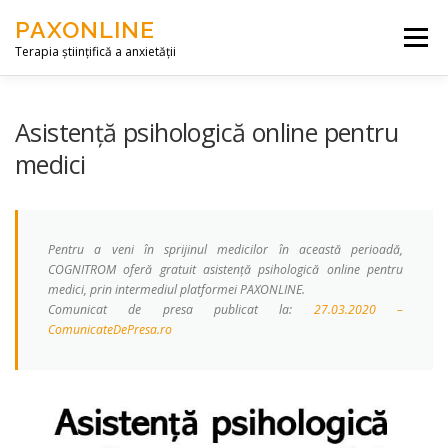
Skip to content
PAXONLINE
Menu
Terapia științifică a anxietății
DESPRE NOI
SERVICII
ARTICOLE
Asistență psihologică online pentru
medici
CONTACT
ACCES
Pentru a veni în sprijinul medicilor în această perioadă,
COGNITROM oferă gratuit asistență psihologică online pentru
medici, prin intermediul platformei PAXONLINE.
Comunicat de presa publicat la:
27.03.2020 –
ComunicateDePresa.ro