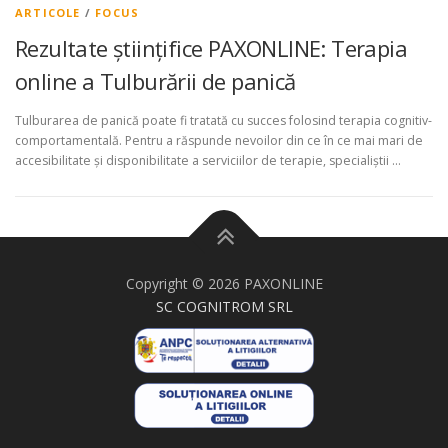
ARTICOLE
/
FOCUS
Rezultate științifice PAXONLINE: Terapia
online a Tulburării de panică
Tulburarea de panică poate fi tratată cu succes folosind terapia cognitiv-
comportamentală. Pentru a răspunde nevoilor din ce în ce mai mari de
accesibilitate și disponibilitate a serviciilor de terapie, specialiștii …
Copyright © 2026 PAXONLINE
SC COGNITROM SRL