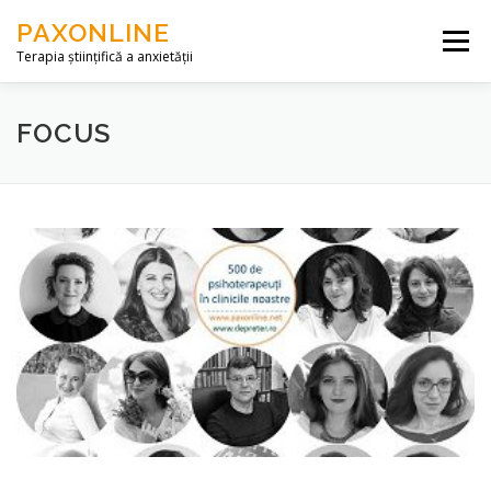
Skip to content
PAXONLINE
Menu
Terapia științifică a anxietății
DESPRE NOI
SERVICII
ARTICOLE
FOCUS
CONTACT
ACCES