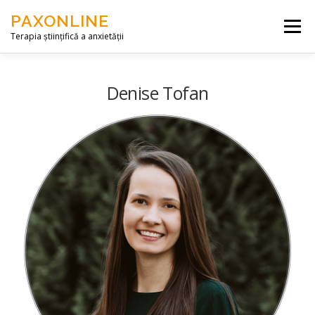
Skip to content
PAXONLINE
Menu
Terapia științifică a anxietății
DESPRE NOI
SERVICII
ARTICOLE
Denise Tofan
CONTACT
ACCES