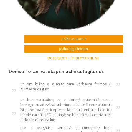
psihoterapeut
psiholog clinician
Dezoltatorii Clinicii PAXONLINE
Denise Tofan, văzută prin ochii colegilor ei:
„
”
un om blând și discret care vorbește frumos și
glumește cu gust;
un bun ascultător, cu o dorință puternică de a
înțelege cu adevărat suferința celui ce îi cere ajutorul,
„
”
își pune toată priceperea la lucru pentru a face tot
binele care îi stă în putință; se bucură de bucuria lui și
o doare durerea lui;
are o pregătire serioasă și cunoștințe bine