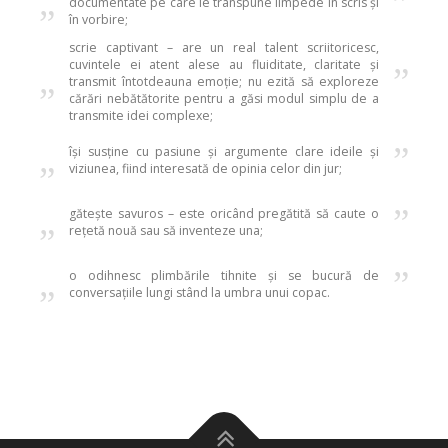
„
”
documentate pe care le transpune limpede în scris și
în vorbire;
scrie captivant – are un real talent scriitoricesc,
cuvintele ei atent alese au fluiditate, claritate și
„
”
transmit întotdeauna emoție; nu ezită să exploreze
cărări nebătătorite pentru a găsi modul simplu de a
transmite idei complexe;
„
”
își susține cu pasiune și argumente clare ideile și
viziunea, fiind interesată de opinia celor din jur;
„
”
gătește savuros – este oricând pregătită să caute o
rețetă nouă sau să inventeze una;
„
”
o odihnesc plimbările tihnite și se bucură de
conversațiile lungi stând la umbra unui copac.