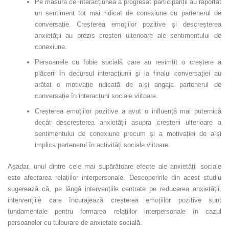
Pe măsura ce interacțiunea a progresat participanții au raportat
un sentiment tot mai ridicat de conexiune cu partenerul de
conversație. Creșterea emoțiilor pozitive și descreșterea
anxietății au prezis creșteri ulterioare ale sentimentului de
conexiune.
Persoanele cu fobie socială care au resimțit o creștere a
plăcerii în decursul interacțiunii și la finalul conversației au
arătat o motivație ridicată de a-și angaja partenerul de
conversație în interacțuni sociale viitoare.
Creșterea emoțiilor pozitive a avut o influență mai puternică
decât descreșterea anxietății asupra creșterii ulterioare a
sentimentului de conexiune precum și a motivației de a-și
implica partenerul în activități sociale viitoare.
Așadar, unul dintre cele mai supărătoare efecte ale anxietății sociale
este afectarea relațiilor interpersonale. Descoperirile din acest studiu
sugerează că, pe lângă intervențiile centrate pe reducerea anxietății,
intervențiile care încurajează creșterea emoțiilor pozitive sunt
fundamentale pentru formarea relațiilor interpersonale în cazul
persoanelor cu tulburare de anxietate socială.