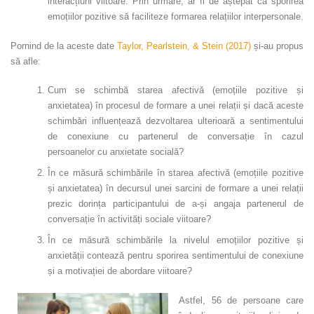
interacțiuni viitoare. Prin urmare, ar fi de aștepat ca sporirea
emoțiilor pozitive să faciliteze formarea relațiilor interpersonale.
Pornind de la aceste date
Taylor, Pearlstein, & Stein (2017)
și-au propus
să afle:
Cum se schimbă starea afectivă (emoțiile pozitive și
anxietatea) în procesul de formare a unei relații și dacă aceste
schimbări influențează dezvoltarea ulterioară a sentimentului
de conexiune cu partenerul de conversație în cazul
persoanelor cu anxietate socială?
În ce măsură schimbările în starea afectivă (emoțiile pozitive
și anxietatea) în decursul unei sarcini de formare a unei relații
prezic dorința participantului de a-și angaja partenerul de
conversație în activități sociale viitoare?
În ce măsură schimbările la nivelul emoțiilor pozitive și
anxietății contează pentru sporirea sentimentului de conexiune
și a motivației de abordare viitoare?
Astfel, 56 de persoane care