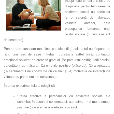
îndeplineau criteriile clinice de
diagnostic pentru tulburarea de
anxietate social au participat
la o sarcină de laborator,
validată anterior, care
presupunea formarea unei
relații sociale (cu un asistent
de cercetare).
Pentru a se cunoaște mai bine, participanții și asistentul au răspuns pe
rând unui set de șase întrebări, construite astfel încât conținutul
emoțional solicitat să crească gradual. Pe parcursul desfășurării sarcinii
cercetătorii au măsurat: (1) emoțiile pozitive (plăcerea), (2) anxietatea,
(3) sentimentul de conexiune cu celălalt și (4) motivația de interacțiune
viitoare cu partenerul de conversație.
În urma experimentului a reieșit că:
Starea afectivă a persoanelor cu anxietate socială s-a
schimbat în decursul conversației: au resimțit mai multe emoții
pozitive (plăcere) iar anxietatea a scăzut.