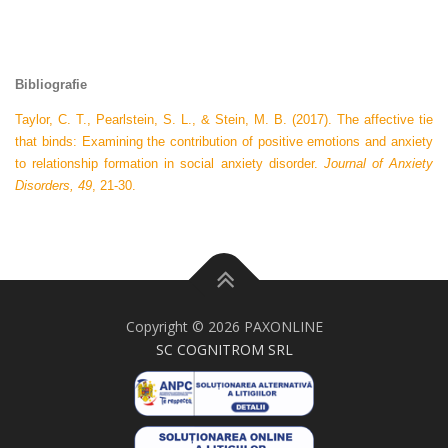
Bibliografie
Taylor, C. T., Pearlstein, S. L., & Stein, M. B. (2017). The affective tie
that binds: Examining the contribution of positive emotions and anxiety
to relationship formation in social anxiety disorder.
Journal of Anxiety
Disorders, 49
, 21-30.
Copyright © 2026 PAXONLINE
SC COGNITROM SRL