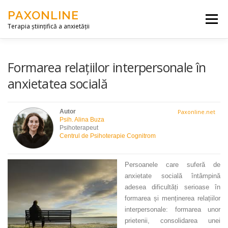
Skip to content
PAXONLINE
Menu
Terapia științifică a anxietății
DESPRE NOI
SERVICII
ARTICOLE
Formarea relațiilor interpersonale în
anxietatea socială
CONTACT
ACCES
Autor
Paxonline.net
Psih. Alina Buza
Psihoterapeut
Centrul de Psihoterapie Cognitrom
Persoanele care suferă de
anxietate socială întâmpină
adesea dificultăți serioase în
formarea și menținerea relațiilor
interpersonale: formarea unor
prietenii, consolidarea unei