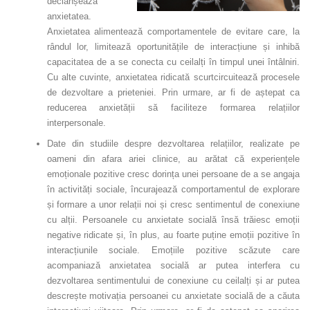
declanșează
anxietatea.
Anxietatea alimentează comportamentele de evitare care, la
rândul lor, limitează oportunitățile de interacțiune și inhibă
capacitatea de a se conecta cu ceilalți în timpul unei întâlniri.
Cu alte cuvinte, anxietatea ridicată scurtcircuitează procesele
de dezvoltare a prieteniei. Prin urmare, ar fi de aștepat ca
reducerea anxietății să faciliteze formarea relațiilor
interpersonale.
Date din studiile despre dezvoltarea relațiilor, realizate pe
oameni din afara ariei clinice, au arătat că experiențele
emoționale pozitive cresc dorința unei persoane de a se angaja
în activități sociale, încurajează comportamentul de explorare
și formare a unor relații noi și cresc sentimentul de conexiune
cu alții. Persoanele cu anxietate socială însă trăiesc emoții
negative ridicate și, în plus, au foarte puține emoții pozitive în
interacțiunile sociale. Emoțiile pozitive scăzute care
acompaniază anxietatea socială ar putea interfera cu
dezvoltarea sentimentului de conexiune cu ceilalți și ar putea
descrește motivația persoanei cu anxietate socială de a căuta