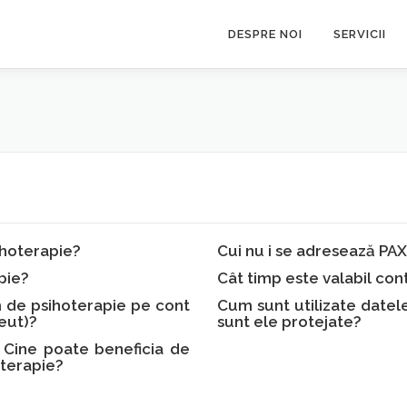
DESPRE NOI
SERVICII
hoterapie?
Cui nu i se adresează P
pie?
Cât timp este valabil c
 de psihoterapie pe cont
Cum sunt utilizate date
eut)?
sunt ele protejate?
 Cine poate beneficia de
terapie?