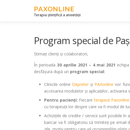
Skip to content
PAXONLINE
Terapia științifică a anxietății
Program special de Paș
Stimați clienți și colaboratori,
În perioada
30 aprilie 2021 – 4 mai 2021
echip
desfășura după un
program special
:
Clinicile online
Depreter
și
PAXonline
vor fun
accesarea modulelor și aplicațiilor, activarea se
Pentru pacienți:
Fiecare
terapeut Paxonline
cu terapeuții lor despre care va fi modul de l
Achizițiile de credite / servicii sunt posibile î
bancar va fi obligatoriu să trimiteți pe email 
zile, motiv pentru care
vă recomandăm plata c