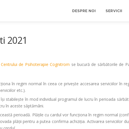
DESPRE NOI
SERVICII
ti 2021
a
Centrului de Psihoterapie Cognitrom
se bucură de sărbătorile de Paș
cționa în regim normal în ceea ce privește accesarea serviciilor în r
rviciilor etc.).
își stabilește în mod individual programul de lucru în perioada sărbă
ucru în aceste săptămâni.
n această perioadă. Plățile cu cardul vor funcționa în regim normal (confi
dovada plății pentru a putea confirma achiziția. Activarea serviciilor d
u cardul
.