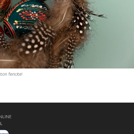
ri fericite!
NLINE
L