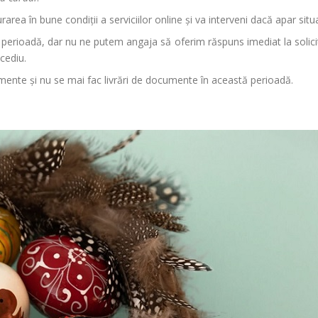
ea în bune condiții a serviciilor online și va interveni dacă apar situa
perioadă, dar nu ne putem angaja să oferim răspuns imediat la solicităr
cediu.
nte și nu se mai fac livrări de documente în această perioadă.