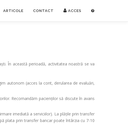
ARTICOLE
CONTACT
ACCES
ti. În această perioadă, activitatea noastră se va
egim autonom (acces la cont, derularea de evaluări,
torilor. Recomandăm pacienților să discute în avans
rmare imediată a serviciilor). La plățile prin transfer
upă plata prin transfer bancar poate întârzia cu 7-10