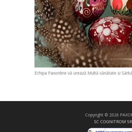
Echipa Paxonline vă urează Multă sănătate și Sărbăto
Copyright © 2026 PAXO
SC COGNITROM SR