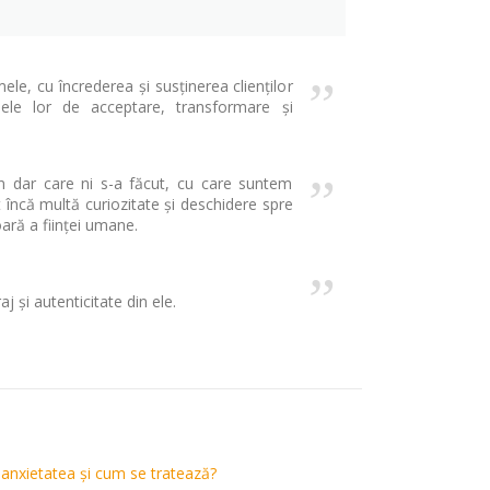
”
ele, cu încrederea și susținerea clienților
ele lor de acceptare, transformare și
”
n dar care ni s-a făcut, cu care suntem
Simt încă multă curiozitate și deschidere spre
ară a ființei umane.
”
aj și autenticitate din ele.
 anxietatea și cum se tratează?