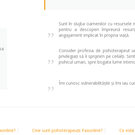
„
Sunt în slujba oamenilor cu resursele m
pentru a descoperi împreună resurs
angajament implicat în propria viață.
04
„
Consider profesia de psihoterapeut u
privilegiați să îi sprijinim pe ceilalți. 
psihicul uman, spre bogata lume interio
„
Îmi cunosc vulnerabilitățile și îmi iau cur
xonline?
Cine sunt psihoterapeuții Paxonline?
Ce este