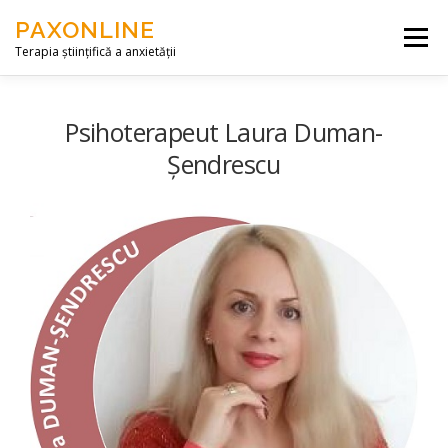
Skip to content
PAXONLINE
Menu
Terapia științifică a anxietății
DESPRE NOI
SERVICII
ARTICOLE
Psihoterapeut Laura Duman-
Șendrescu
CONTACT
ACCES