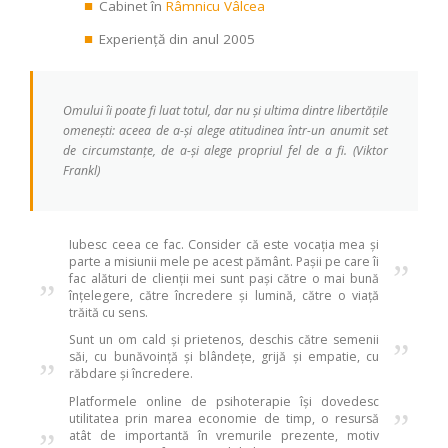
Cabinet în
Râmnicu Vâlcea
Experiență din anul 2005
Omului îi poate fi luat totul, dar nu și ultima dintre libertățile
omenești: aceea de a-și alege atitudinea într-un anumit set
de circumstanțe, de a-și alege propriul fel de a fi. (Viktor
Frankl)
Iubesc ceea ce fac. Consider că este vocația mea și
parte a misiunii mele pe acest pământ. Pașii pe care îi
„
”
fac alături de clienții mei sunt pași către o mai bună
înțelegere, către încredere și lumină, către o viață
trăită cu sens.
Sunt un om cald și prietenos, deschis către semenii
„
”
săi, cu bunăvoință și blândețe, grijă și empatie, cu
răbdare și încredere.
Platformele online de psihoterapie își dovedesc
„
”
utilitatea prin marea economie de timp, o resursă
atât de importantă în vremurile prezente, motiv