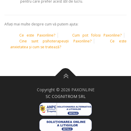
pentru care prefer acest stil de lucru.
Aflați mai multe despre cum vă putem ajuta:
Ce este Paxonline?
Cum pot folosi Paxonline?
Cine sunt psihoterapeuții Paxonline?
Ce este
anxietatea și cum se tratează?
Copyright © 2026 PAXONLINE
SC COGNITROM SRL