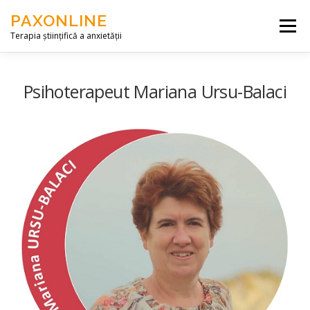
Skip to content
PAXONLINE
Menu
Terapia științifică a anxietății
DESPRE NOI
SERVICII
ARTICOLE
Psihoterapeut Mariana Ursu-Balaci
CONTACT
ACCES