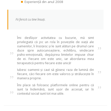
Experiență din anul 2008
Fii fericit cu tine însuți.
Îmi desfășor activitatea cu bucurie, mă simt
privilegiată că joc un rola în poveștile de viață ale
oamenilor, îi însoțesc și le sunt alături pe drumul care
„
”
duce spre autocunoaștere, echilibru, vindecare
psiho-emoțională, depășirea limitelor impuse chiar
de ei. Fiecare om este unic, iar abordarea mea
terapeutică pentru fiecare este unică!
Iubesc oamenii și caut să găsesc raza de lumină din
„
”
fiecare, căci fiecare om este valoros și strălucește în
maniera proprie.
Îmi place să folosesc platformele online pentru că
„
”
sunt la îndemână, sunt ușor de accesat, iar în
contextul social sunt tot mai utile.