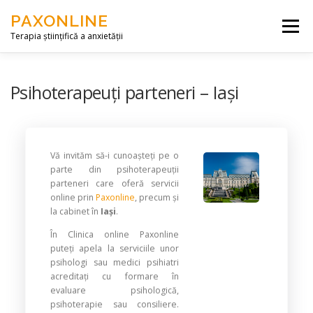
Skip to content
PAXONLINE
Menu
Terapia științifică a anxietății
DESPRE NOI
SERVICII
ARTICOLE
Psihoterapeuți parteneri – Iași
CONTACT
ACCES
Vă invităm să-i cunoașteți pe o
parte din psihoterapeuții
parteneri care oferă servicii
online prin
Paxonline
, precum și
la cabinet în
Iași
.
În Clinica online Paxonline
puteți apela la serviciile unor
psihologi sau medici psihiatri
acreditați cu formare în
evaluare psihologică,
psihoterapie sau consiliere.