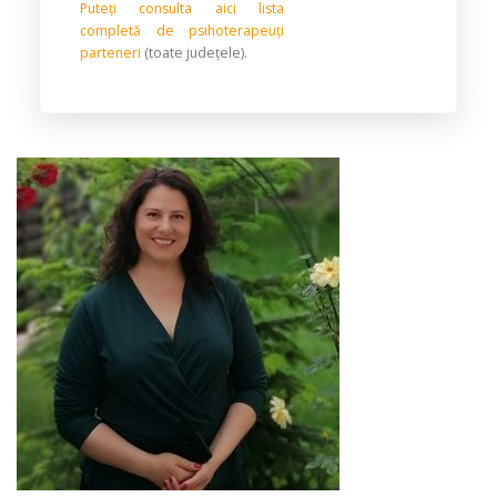
Puteți consulta aici lista
completă de psihoterapeuți
parteneri
(toate județele).