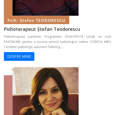
Psihoterapeut Ștefan Teodorescu
Psihoterapeut partener Programări: 0756107574 Creați un cont
PAXONLINE pentru a accesa servicii psihologice online: CONTUL MEU
Consilier psihologic autonom Psiholog ...
DESPRE MINE