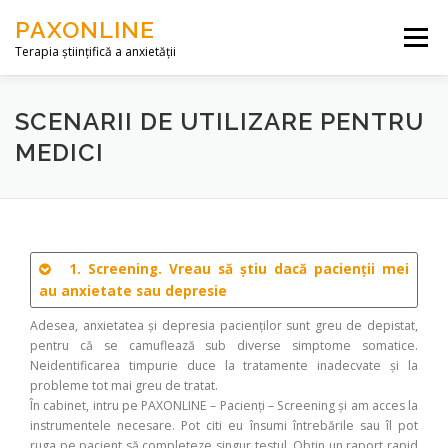
Skip to content
PAXONLINE
Menu
Terapia științifică a anxietății
DESPRE NOI
SERVICII
ARTICOLE
SCENARII DE UTILIZARE PENTRU
MEDICI
CONTACT
ACCES
1. Screening. Vreau să știu dacă pacienții mei
au anxietate sau depresie
Adesea, anxietatea și depresia pacienților sunt greu de depistat,
pentru că se camuflează sub diverse simptome somatice.
Neidentificarea timpurie duce la tratamente inadecvate și la
probleme tot mai greu de tratat.
În cabinet, intru pe PAXONLINE – Pacienți – Screening și am acces la
instrumentele necesare. Pot citi eu însumi întrebările sau îl pot
ruga pe pacient să completeze singur testul. Obțin un raport rapid