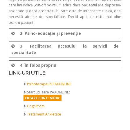
care îmi indică „cut-off point-ul”, adică dacă pacientul are depresie/
anxietate și dacă această tulburare este de intensitate clinică, deci
necesită atenție de specialitate. Decid apoi ce este mai bine
pentru pacient.
2. Psiho-educație și prevenție
3. Facilitarea accesului la servicii de
specialitate
4. În folos propriu
LINK-URI UTILE:
Psihoterapeuti PAXONLINE
Start utilizare PAXONLINE:
CREARE CONT: MEDIC
Cognitrom
Tratament Anxietate