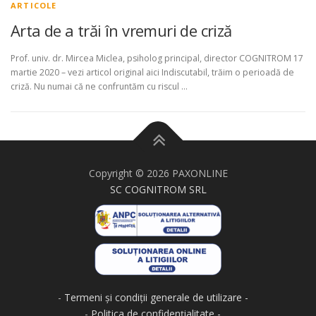
ARTICOLE
Arta de a trăi în vremuri de criză
Prof. univ. dr. Mircea Miclea, psiholog principal, director COGNITROM 17
martie 2020 – vezi articol original aici Indiscutabil, trăim o perioadă de
criză. Nu numai că ne confruntăm cu riscul …
Copyright © 2026 PAXONLINE
SC COGNITROM SRL
-
Termeni și condiții generale de utilizare
-
Politica de confidențialitate