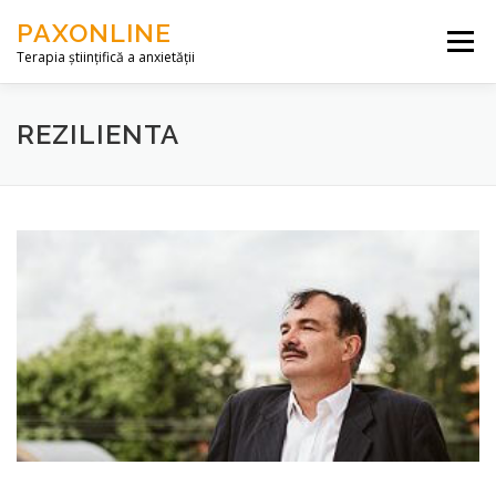
Skip to content
PAXONLINE
Menu
Terapia științifică a anxietății
DESPRE NOI
SERVICII
ARTICOLE
REZILIENTA
CONTACT
ACCES