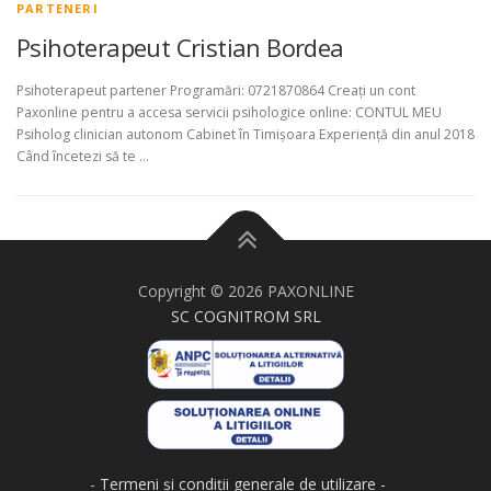
PARTENERI
Psihoterapeut Cristian Bordea
Psihoterapeut partener Programări: 0721870864 Creați un cont
Paxonline pentru a accesa servicii psihologice online: CONTUL MEU
Psiholog clinician autonom Cabinet în Timișoara Experiență din anul 2018
Când încetezi să te …
Copyright © 2026 PAXONLINE
SC COGNITROM SRL
-
Termeni și condiții generale de utilizare