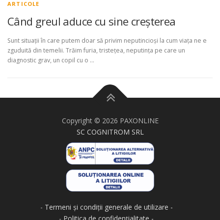
ARTICOLE
Când greul aduce cu sine creșterea
Sunt situații în care putem doar să privim neputincioși la cum viața ne e
zguduită din temelii. Trăim furia, tristețea, neputința pe care un
diagnostic grav, un copil cu o …
Copyright © 2026 PAXONLINE
SC COGNITROM SRL
-
Termeni și condiții generale de utilizare
-
Politica de confidențialitate