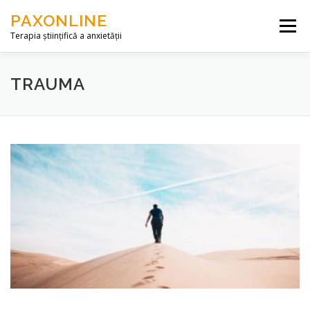
Skip to content
PAXONLINE
Menu
Terapia științifică a anxietății
DESPRE NOI
SERVICII
ARTICOLE
TRAUMA
CONTACT
ACCES